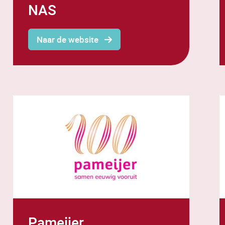
NAS
Naar de website
Pameijer