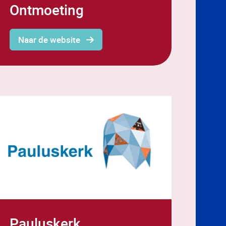
Ontmoeting
Naar de website
Pauluskerk