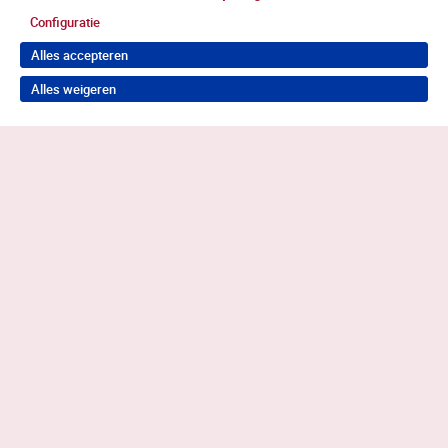
Configuratie
Alles accepteren
Alles weigeren
Terug naar boven
Meer weten?
Heb je vragen of wil je aansluiten bij de
Alliantie?