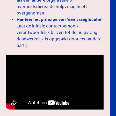
overheidsdienst de hulpvraag heeft
overgenomen.
Hanteer het principe van ‘één vraaglocatie’
:
Laat de initiële contactpersoon
verantwoordelijk blijven tot de hulpvraag
daadwerkelijk is opgepakt door een andere
partij. ​​​​​​​