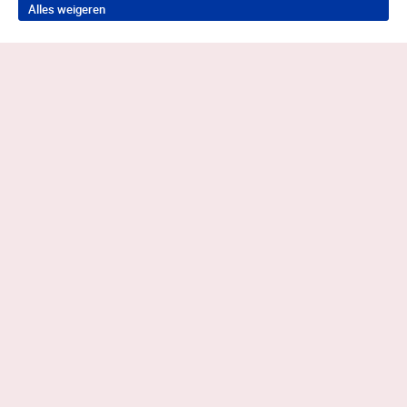
Alles weigeren
Terug naar boven
Meer weten?
Heb je vragen of wil je aansluiten bij de
Alliantie?
Neem contact op